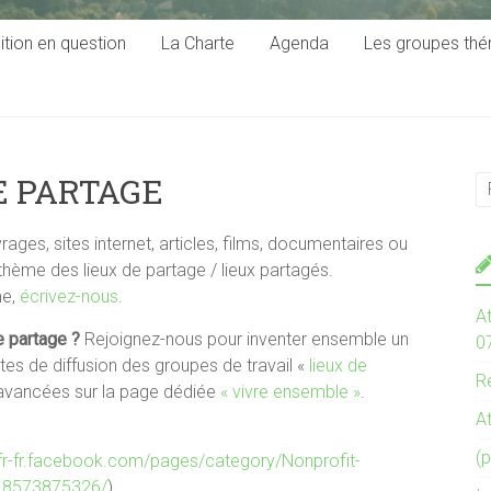
ition en question
La Charte
Agenda
Les groupes th
DE PARTAGE
ages, sites internet, articles, films, documentaires ou
thème des lieux de partage / lieux partagés.
me,
écrivez-nous
.
At
e partage ?
Rejoignez-nous pour inventer ensemble un
0
es de diffusion des groupes de travail «
lieux de
Re
 avancées sur la page dédiée
« vivre ensemble »
.
At
(p
//fr-fr.facebook.com/pages/category/Nonprofit-
518573875326/
)