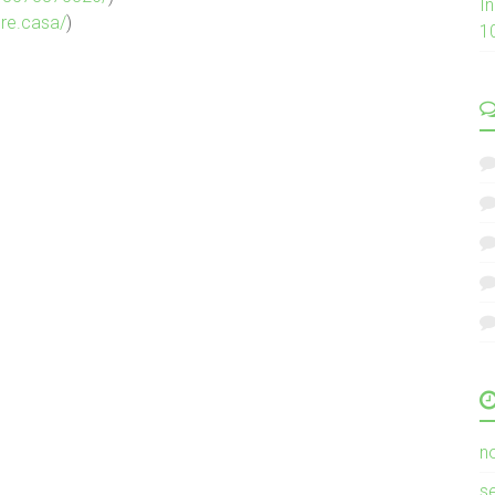
I
dre.casa/
)
1
n
s