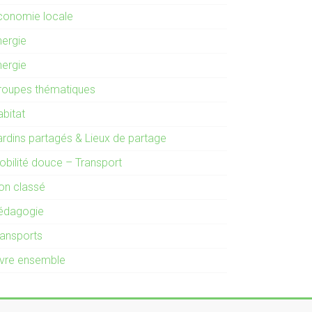
conomie locale
nergie
nergie
roupes thématiques
abitat
ardins partagés & Lieux de partage
obilité douce – Transport
on classé
édagogie
ransports
ivre ensemble