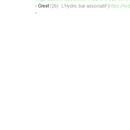
•
Crest
(26) : L’Hydre, bar associatif (
https://hy
• …