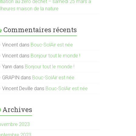
nitiation au zéro déchet – samedi 25 mars à
0heures maison de la nature
Commentaires récents
Vincent
dans
Bouc-SolAir est née
Vincent
dans
Bonjour tout le monde !
Yann
dans
Bonjour tout le monde !
GRAPIN
dans
Bouc-SolAir est née
Vincent Deville
dans
Bouc-SolAir est née
Archives
ovembre 2023
eptembre 2023