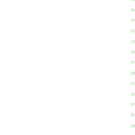
av
m
n
o
s
m
j
n
s
m
f
j