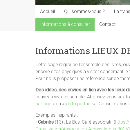
Accueil
Qui sommes-nous ?
La trans
Informations à consulter
Contact
Informations LIEUX 
Cette page regroupe l’ensemble des livres, ouvr
encore sites physiques à visiter concernant le 
Pour nous proposer une référence sur ce thè
Des idées, des envies en lien avec les lieux d
nouveau vivre ensemble. Abonnez-vous aux list
partage
» ou «
jardin partagé
« . Consultez nos
Exemples inspirants
:
•
Cabriès
(13) : Le Bus, Café associatif (
https:
Organization/Association-A-dans-le-bus-301