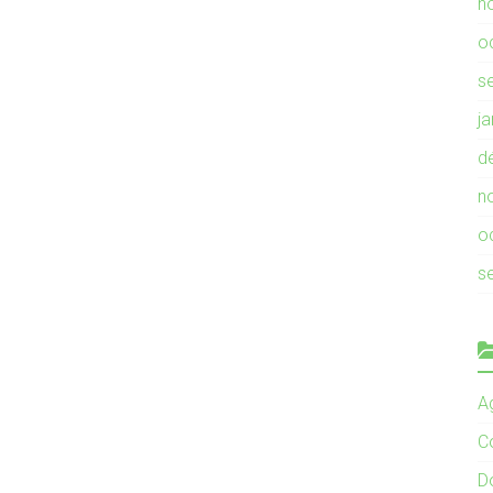
n
o
s
j
d
n
o
s
Ag
C
D