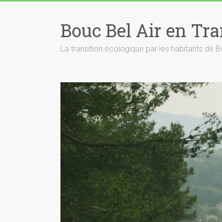
Skip
to
Bouc Bel Air en Tra
content
La transition écologique par les habitants de B