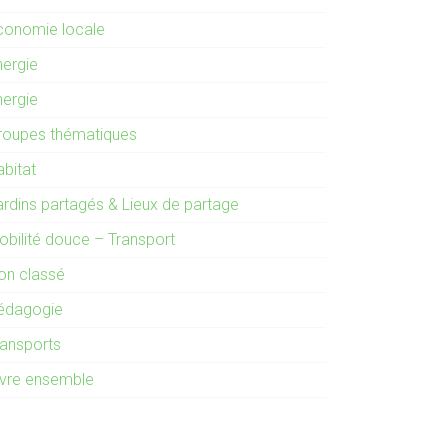
conomie locale
nergie
nergie
roupes thématiques
abitat
ardins partagés & Lieux de partage
obilité douce – Transport
on classé
édagogie
ransports
ivre ensemble