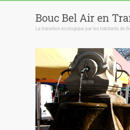
Skip
to
Bouc Bel Air en Tra
content
La transition écologique par les habitants de B