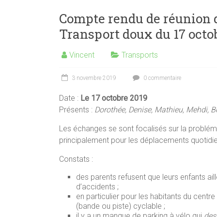
Compte rendu de réunion 
Transport doux du 17 octo
Vincent
Transports
3 novembre 2019
0 commentaire
Date :
Le 17 octobre 2019
Présents :
Dorothée, Denise, Mathieu, Mehdi, Be
Les échanges se sont focalisés sur la probléma
principalement pour les déplacements quotidiens
Constats :
des parents refusent que leurs enfants ail
d’accidents ;
en particulier pour les habitants du cent
(bande ou piste) cyclable ;
il y a un manque de parking à vélo qui
des