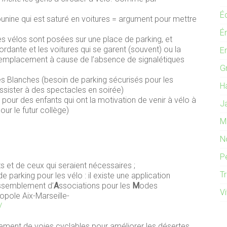
É
unine qui est saturé en voitures = argument pour mettre
É
les vélos sont posées sur une place de parking, et
dante et les voitures qui se garent (souvent) ou la
E
l’emplacement à cause de l’absence de signalétiques
G
s Blanches (besoin de parking sécurisés pour les
H
assister à des spectacles en soirée)
pour des enfants qui ont la motivation de venir à vélo à
J
our le futur collège)
M
N
P
ts et de ceux qui seraient nécessaires ;
T
 parking pour les vélo : il existe une application
ssemblement d’
A
ssociations pour les
M
odes
V
ropole Aix-Marseille-
/
ement de voies cyclables pour améliorer les désertes