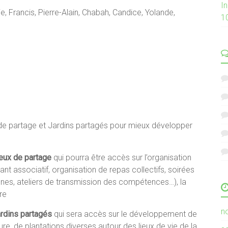
I
ie, Francis, Pierre-Alain, Chabah, Candice, Yolande,
1
de partage et Jardins partagés pour mieux développer
eux de partage
qui pourra être accès sur l’organisation
ant associatif, organisation de repas collectifs, soirées
eunes, ateliers de transmission des compétences…), la
re
n
ardins partagés
qui sera accès sur le développement de
re, de plantations diverses autour des lieux de vie de la