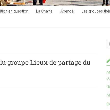
ition en question
La Charte
Agenda
Les groupes th
du groupe Lieux de partage du
At
0
Re
At
(p