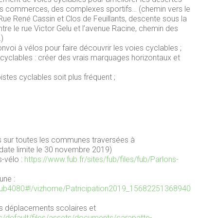
 des commerces, des complexes sportifs… (chemin vers le
ue René Cassin et Clos de Feuillants, descente sous la
ntre le rue Victor Gelu et l’avenue Racine, chemin des
)
nvoi à vélos pour faire découvrir les voies cyclables ;
s cyclables : créer des vrais marquages horizontaux et
istes cyclables soit plus fréquent ;
is sur toutes les communes traversées à
date limite le 30 novembre 2019)
-vélo :
https://www.fub.fr/sites/fub/files/fub/Parlons-
une :
le/fub4080#!/vizhome/Patricipation2019_15682251368940
s déplacements scolaires et
s/default/files/assets/documents/carapatte-