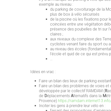
exemple au niveau :
du parking de covoiturage de la Mo
plus de box à vélo sécurisés
de la piscine où les fixations pour 
coincées entre une végétation débor
présence des poubelles de tri sur 
claires ;
aux niveaux du complexe des Terre
cyclistes venant faire du sport ou 
au niveau des écoles (fondamental 
l’école et quid de ce qui est prévu p
…
Idées en vrac :
Faire un bilan des lieux de parking existan
Faire un bilan des problèmes de voies et de
développée par le collectif RAMDAM (
R
a
de
D
éplacements
A
lternatifs dans la
M
ét
Provence)
https://ramdam.internet13.info
Inciter les gens à prendre leur vélo en :
faisant des propositions d’aménag