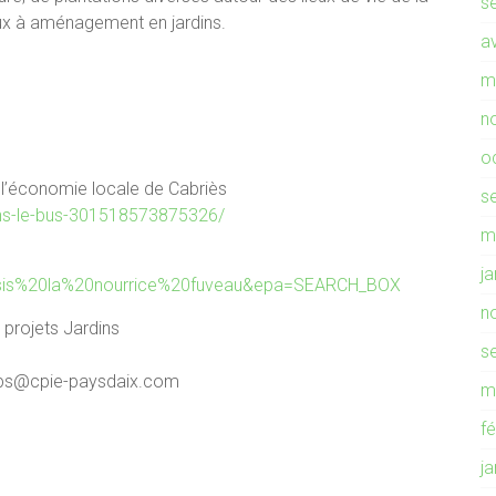
s
x à aménagement en jardins.
av
m
n
o
 l’économie locale de Cabriès
s
ns-le-bus-301518573875326/
m
j
asis%20la%20nourrice%20fuveau&epa=SEARCH_BOX
n
projets Jardins
s
raps@cpie-paysdaix.com
m
f
j