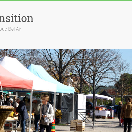
nsition
ouc Bel Air