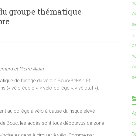
n
du groupe thématique
o
bre
s
j
d
n
o
rnard et Pierre-Alain
s
tique de l’usage du vélo à Bouc-Bel-Air. Et
 (« vélo-école », « vélo-collège », « vélotaf »).
lent au collège à vélo à cause du risque élevé
Ag
re de Bouc, les accès sont tous dépourvus de zone
C
D
-incite
les gens à circuler à vélo. Comme par