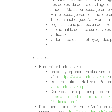
des écoles, du centre du village,
stade du Moussou, passage entre R
Mairie, passage vers le cimetière e
Terres Blanches jusqu’au Montana…
organisant une journée, un défilé/co
améliorant la sécurité sur les voie
verticaux ;
veillant à ce que le nettoyage des p
…
Liens utiles :
Baromètre Parlons-vélo :
on peut y répondre en plusieurs fo
vélo :
https://www.parlons-velo.fr/
(
Documentation détaillée de Parlons
velo/parlons-velo.pdf
Carte des participations par comm
https://public.tableau.com/profi
/Participation_1
Documentation de l’Ademe « Améliorer le
universitaires »
https://www.ademe.fr/site