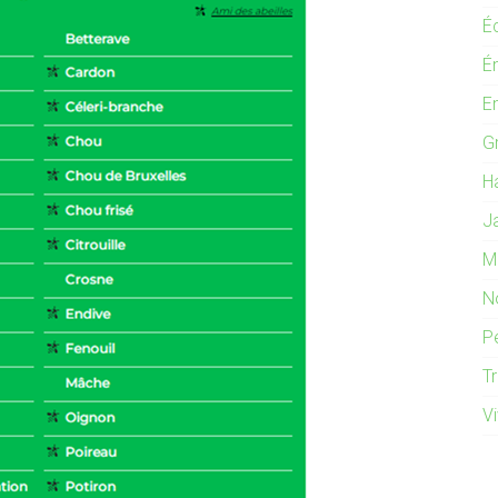
É
É
E
G
H
J
M
N
P
T
V