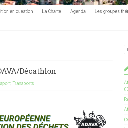
ition en question
La Charte
Agenda
Les groupes th
ADAVA/Décathlon
At
nsport
,
Transports
0
Re
At
(p