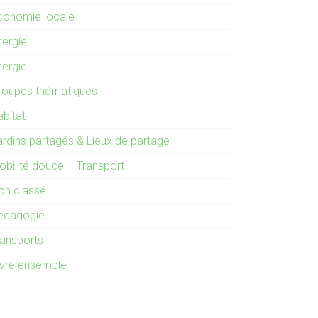
conomie locale
nergie
nergie
roupes thématiques
abitat
ardins partagés & Lieux de partage
obilité douce – Transport
on classé
édagogie
ransports
ivre ensemble