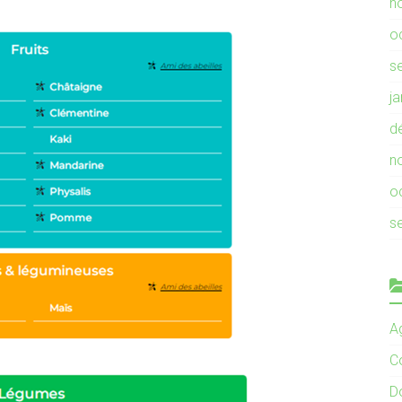
n
o
s
j
d
n
o
s
Ag
C
D