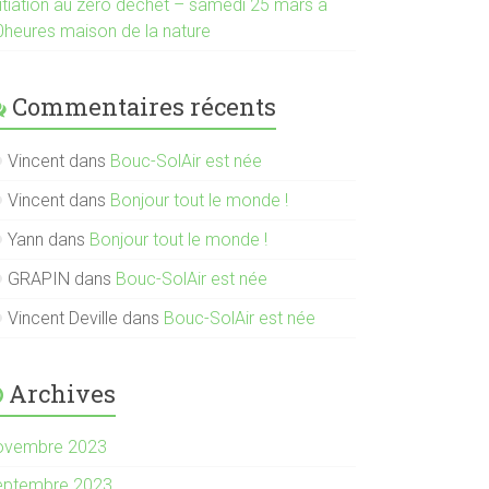
nitiation au zéro déchet – samedi 25 mars à
0heures maison de la nature
Commentaires récents
Vincent
dans
Bouc-SolAir est née
Vincent
dans
Bonjour tout le monde !
Yann
dans
Bonjour tout le monde !
GRAPIN
dans
Bouc-SolAir est née
Vincent Deville
dans
Bouc-SolAir est née
Archives
ovembre 2023
eptembre 2023