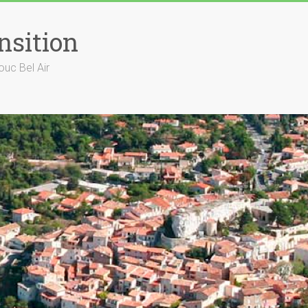
nsition
ouc Bel Air