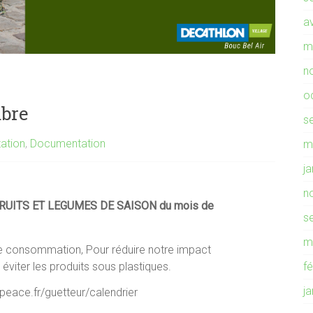
av
m
n
o
mbre
s
tation
,
Documentation
m
j
n
RUITS ET LEGUMES DE SAISON du mois de
s
m
 de consommation, Pour réduire notre impact
 éviter les produits sous plastiques.
f
j
peace.fr/guetteur/calendrier