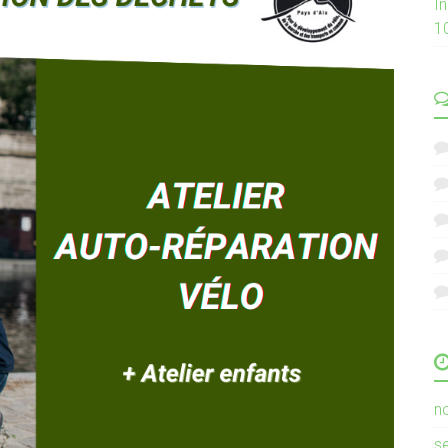
I
1
n
s