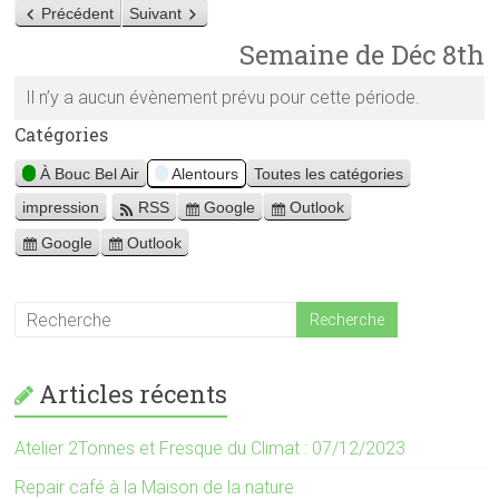
u
Précédent
Suivant
e
Semaine de Déc 8th
Il n’y a aucun évènement prévu pour cette période.
Catégories
À Bouc Bel Air
Alentours
Toutes les catégories
impression
RSS
Google
Outlook
V
S
S
u
u
u
Google
Outlook
E
E
e
b
b
x
x
s
s
p
p
c
c
o
o
r
r
r
r
i
i
t
t
b
b
Articles récents
f
f
e
e
o
o
i
i
r
r
Atelier 2Tonnes et Fresque du Climat : 07/12/2023
n
n
Repair café à la Maison de la nature